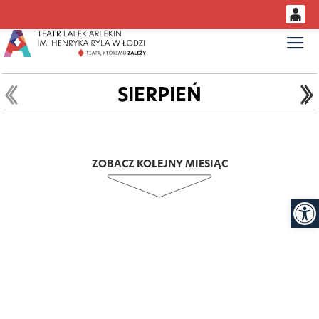
0
Gł
<
'
0,00
PLN
SIERPIEŃ
14
52
ZOBACZ KOLEJNY MIESIĄC
Otwór