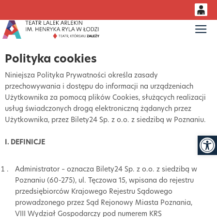
0
Gł
<
'
0,00
Polityka cookies
PLN
Niniejsza Polityka Prywatności określa zasady
przechowywania i dostępu do informacji na urządzeniach
14
53
Użytkownika za pomocą plików Cookies, służących realizacji
usług świadczonych drogą elektroniczną żądanych przez
Użytkownika, przez Bilety24 Sp. z o.o. z siedzibą w Poznaniu.
Otwór
I. DEFINICJE
Administrator – oznacza Bilety24 Sp. z o.o. z siedzibą w
Poznaniu (60-275), ul. Tęczowa 15, wpisana do rejestru
przedsiębiorców Krajowego Rejestru Sądowego
prowadzonego przez Sąd Rejonowy Miasta Poznania,
VIII Wydział Gospodarczy pod numerem KRS