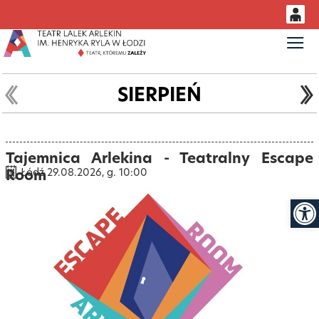
0
Gł
<
'
0,00
PLN
SIERPIEŃ
14
48
Tajemnica Arlekina - Teatralny Escape
Room
Łódź 29.08.2026, g. 10:00
Otwór