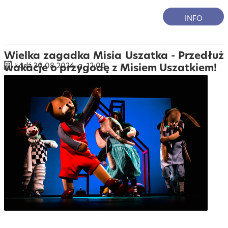
INFO
Wielka zagadka Misia Uszatka - Przedłuż
wakacje o przygodę z Misiem Uszatkiem!
Łódź 30.08.2026, g. 12:00