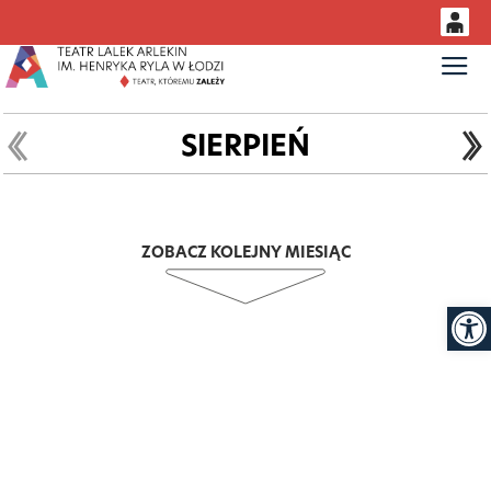
0
Gł
<
'
0,00
PLN
SIERPIEŃ
14
52
ZOBACZ KOLEJNY MIESIĄC
Otwór