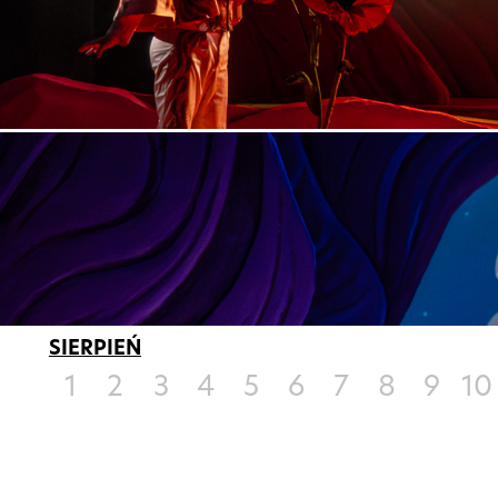
SIERPIEŃ
1
2
3
4
5
6
7
8
9
10