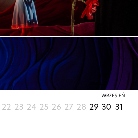
WRZESIEŃ
22
23
24
25
26
27
28
29
30
31