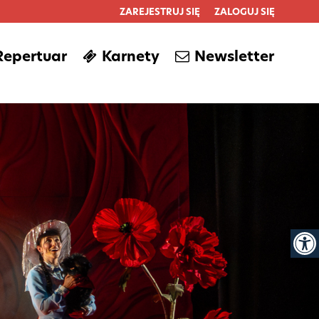
ZAREJESTRUJ SIĘ
ZALOGUJ SIĘ
0
Repertuar
Karnety
Newsletter
0,00
PLN
14
Otwór