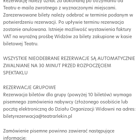
Rezerwację należy uznać za dokonaną po otrzymaniu od
Teatru e-maila zwrotnego z wyznaczonymi miejscami.
Zarezerwowane bilety należy odebrać w terminie podanym w
potwierdzeniu rezerwacji. Po upływie terminu rezerwacja
zostanie anulowana. Istnieje możliwość wystawienia faktury
VAT na wyraźną prośbę Widzów za bilety zakupione w kasie
biletowej Teatru.
WSZYSTKIE NIEODEBRANE REZERWACJE SĄ AUTOMATYCZNIE
ZWALNIANE NA 30 MINUT PRZED ROZPOCZĘCIEM
SPEKTAKLU
REZERWACJE GRUPOWE
Rezerwacja biletów dla grupy (powyżej 10 biletów) wymaga
pisemnego zamówienia nabywcy (złożonego osobiście lub
pocztą elektroniczną do Działu Organizacji Widowni na adres:
biletyrezerwacja@teatrarlekin.pl
Zamówienie pisemne powinno zawierać następujące
informacje: