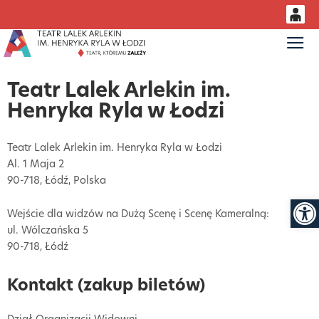
0
Gł
<
'
0,00
Teatr Lalek Arlekin im.
PLN
Henryka Ryla w Łodzi
14
53
Teatr Lalek Arlekin im. Henryka Ryla w Łodzi
Al. 1 Maja 2
90-718, Łódź, Polska
Otwór
Wejście dla widzów na Dużą Scenę i Scenę Kameralną:
ul. Wólczańska 5
90-718, Łódź
Kontakt (zakup biletów)
Dział Organizacji Widowni