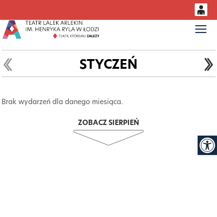
0
Gł
<
'
0,00
PLN
STYCZEŃ
14
51
Brak wydarzeń dla danego miesiąca.
ZOBACZ SIERPIEŃ
Otwór