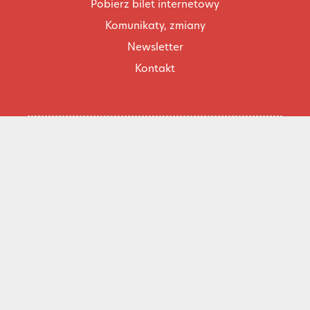
Pobierz bilet internetowy
Komunikaty, zmiany
Newsletter
Kontakt
Regulamin zakupów internetowych
Polityka cookies
Konto prowadzącego
Cennik i informacje o zniżkach