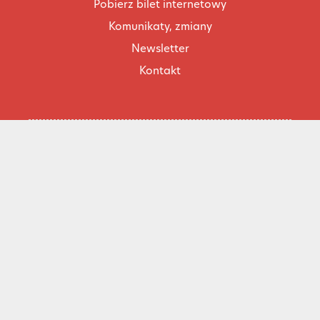
Pobierz bilet internetowy
Komunikaty, zmiany
Newsletter
Kontakt
Regulamin zakupów internetowych
Polityka cookies
Konto prowadzącego
Cennik i informacje o zniżkach