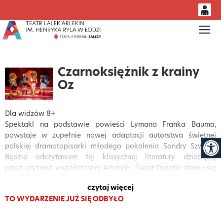
0
Gł
<
'
0,00
PLN
Czarnoksiężnik z krainy
Oz
14
52
Dla widzów 8+
Spektakl na podstawie powieści Lymana Franka Bauma,
Otwór
powstaje w zupełnie nowej adaptacji autorstwa świetnej
polskiej dramatopisarki młodego pokolenia Sandry Szwarc.
Będzie odczytaniem tej klasycznej literatury dziecięcej
przez pryzmat współczesnej Ameryki. Świat Dorotki stanie się
tu rodzajem kulturowej mapy mitów, ikon, lęków i marzeń,
czytaj więcej
zakodowanych w popkulturze, która ma ogromny wpływ
TO WYDARZENIE JUŻ SIĘ ODBYŁO
na kulturę europejską, w tym także polską. W warstwie
dramaturgicznej pojawią się odniesienia do estetyki kina