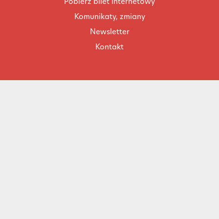
Pobierz bilet internetowy
Komunikaty, zmiany
Newsletter
Kontakt
Regulamin zakupów internetowych
Polityka cookies
Konto prowadzącego
Cennik i informacje o zniżkach