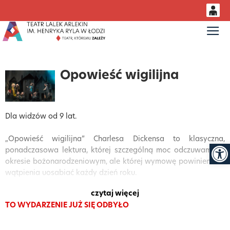
0
Gł
<
'
0,00
PLN
Opowieść wigilijna
14
53
Dla widzów od 9 lat.
„Opowieść wigilijna” Charlesa Dickensa to klasyczna,
Otwór
ponadczasowa lektura, której szczególną moc odczuwamy w
okresie bożonarodzeniowym, ale której wymowę powinien bez
wątpienia uosabiać każdy dzień roku.
czytaj więcej
Historia Ebenezera Scrooge’a to przykład typowej baśni drogi,
TO WYDARZENIE JUŻ SIĘ ODBYŁO
w której główny bohater poprzez spotkania z kolejnymi
postaciami oraz dzięki poznaniu samego siebie przechodzi
głęboką przemianę. Magia tego zdarzenia ma miejsce w noc