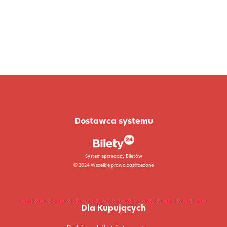
W inscenizacji przeznaczonej dla widza dorastającego i
dorosłego skupimy się na kondycji człowieka, idei humanizmu
i wartościach społecznych, które główny bohater odkrywa
dopiero po doświadczeniu podróży w głąb siebie. Poruszymy
w nim temat samotności, kryzysu relacji i swoistej
„bezdomności”. Jesteśmy teatrem specjalizującym się w
operowaniu animantami, więc spektakl zakłada grę w wielu
planach, wykorzystanie lalek, masek i tajemnic teatru
ożywionej formy. Żonglować będzie konwencjami z
wykorzystaniem gatunków i symboli. Nie będzie stronić od
groteski i makabreski, po to, aby zbudować na wielu
Dostawca systemu
poziomach świat snu, urojeń i rzeczywistości Scrooge’a, a jego
fantasmagorie poddać uniwersalnemu przekazowi autora i
zapytać, co DZIŚ znaczy „być człowiekiem”.
System sprzedaży Biletów
© 2024 Wszelkie prawa zastrzeżone
Dla Kupujących