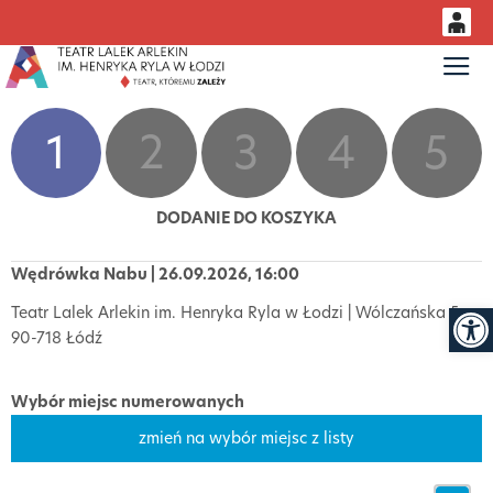
0
Gł
<
'
0,00
PLN
1
2
3
4
5
14
53
DODANIE DO KOSZYKA
Wędrówka Nabu | 26.09.2026, 16:00
Otwór
Teatr Lalek Arlekin im. Henryka Ryla w Łodzi | Wólczańska 5,
90-718 Łódź
Wybór miejsc numerowanych
zmień na wybór miejsc z listy