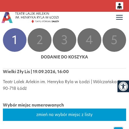
0
Gł
<
'
0,00
PLN
1
2
3
4
5
14
53
DODANIE DO KOSZYKA
Wielki Zły Lis | 19.09.2026, 16:00
Otwór
Teatr Lalek Arlekin im. Henryka Ryla w Łodzi | Wólczańska 5,
90-718 Łódź
Wybór miejsc numerowanych
zmień na wybór miejsc z listy