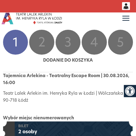
0
Gł
<
'
0,00
PLN
1
2
3
4
5
14
53
DODANIE DO KOSZYKA
Tajemnica Arlekina - Teatralny Escape Room | 30.08.2026,
Otwór
16:00
Teatr Lalek Arlekin im. Henryka Ryla w Łodzi | Wólczańska 5,
90-718 Łódź
Wybór miejsc nienumerowanych
BILET
2 osoby