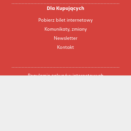
Dla Kupujących
Pobierz bilet internetowy
Komunikaty, zmiany
Newsletter
Kontakt
Regulamin zakupów internetowych
Polityka cookies
Konto prowadzącego
Cennik i informacje o zniżkach