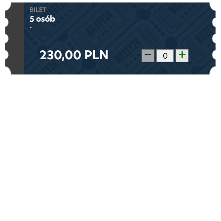
BILET
5 osób
-
230,00 PLN
−
+