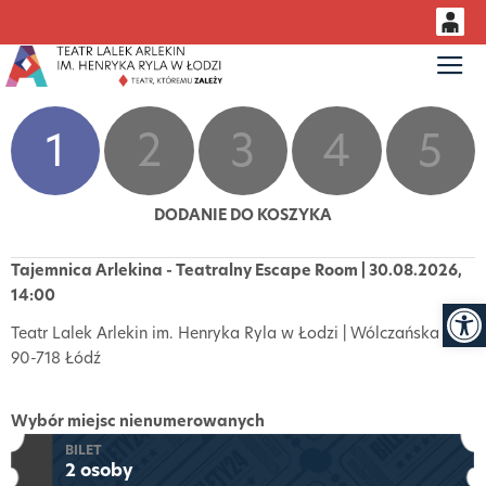
0
Gł
<
'
0,00
PLN
1
2
3
4
5
14
53
DODANIE DO KOSZYKA
Tajemnica Arlekina - Teatralny Escape Room | 30.08.2026,
Otwór
14:00
Teatr Lalek Arlekin im. Henryka Ryla w Łodzi | Wólczańska 5,
90-718 Łódź
Wybór miejsc nienumerowanych
BILET
2 osoby