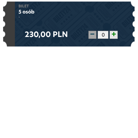
BILET
5 osób
-
230,00 PLN
−
+