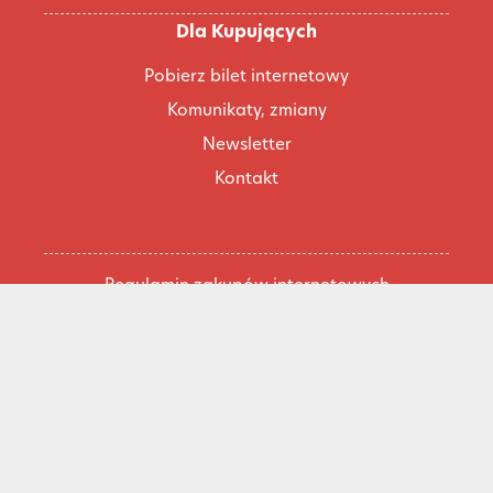
Dla Kupujących
Pobierz bilet internetowy
Komunikaty, zmiany
Newsletter
Kontakt
Regulamin zakupów internetowych
Polityka cookies
Konto prowadzącego
Cennik i informacje o zniżkach